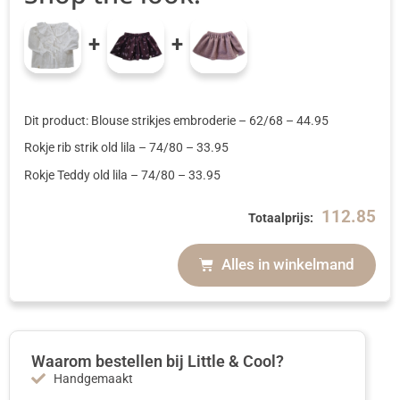
+
+
Dit product: Blouse strikjes embroderie
– 62/68
–
44.95
Rokje rib strik old lila
– 74/80
–
33.95
Rokje Teddy old lila
– 74/80
–
33.95
112.85
Totaalprijs:
Alles in winkelmand
Waarom bestellen bij Little & Cool?
Handgemaakt