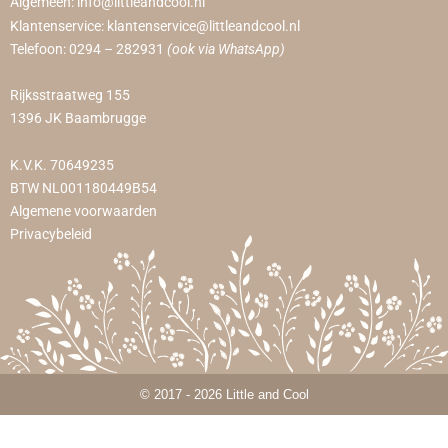
Algemeen:
info@littleandcool.nl
Klantenservice:
klantenservice@littleandcool.nl
Telefoon:
0294 – 282931
(ook via WhatsApp)
Rijksstraatweg 155
1396 JK Baambrugge
K.V.K. 70649235
BTW NL001180449B54
Algemene voorwaarden
Privacybeleid
© 2017 - 2026 Little and Cool