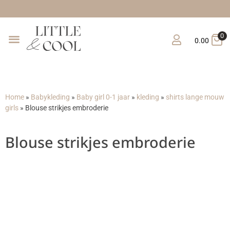
Gratis verzendin
0
0.00
Home
»
Babykleding
»
Baby girl 0-1 jaar
»
kleding
»
shirts lange mouw
girls
»
Blouse strikjes embroderie
Blouse strikjes embroderie