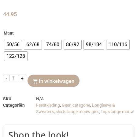
44.95
Maat
50/56
62/68
74/80
86/92
98/104
110/116
122/128
-
+
In winkelwagen
SKU
N/A
Categoriën
Feestkleding
,
Geen categorie
,
Longleeve &
Sweaters
,
shirts lange mouw girls
,
tops lange mouw
Shop the look!