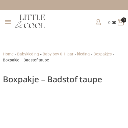
Gratis verz
0
0.00
Home
»
Babykleding
»
Baby boy 0-1 jaar
»
kleding
»
Boxpakjes
»
Boxpakje – Badstof taupe
Boxpakje – Badstof taupe