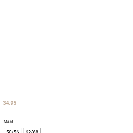
34.95
Maat
50/56
62/68