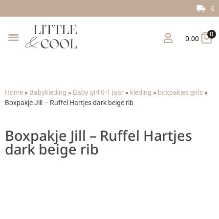
Gratis verzending vanaf €150
0
0.00
Home
»
Babykleding
»
Baby girl 0-1 jaar
»
kleding
»
boxpakjes girls
»
Boxpakje Jill – Ruffel Hartjes dark beige rib
Boxpakje Jill – Ruffel Hartjes
dark beige rib