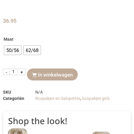
36.95
Maat
50/56
62/68
-
+
In winkelwagen
SKU
N/A
Categoriën
Boxpakjes en Salopettes
,
boxpakjes girls
Shop the look!