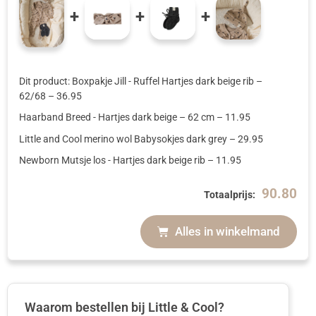
+
+
+
Dit product: Boxpakje Jill - Ruffel Hartjes dark beige rib
–
62/68
–
36.95
Haarband Breed - Hartjes dark beige
– 62 cm
–
11.95
Little and Cool merino wol Babysokjes dark grey
–
29.95
Newborn Mutsje los - Hartjes dark beige rib
–
11.95
90.80
Totaalprijs:
Alles in winkelmand
Waarom bestellen bij Little & Cool?