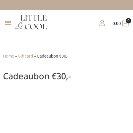
Gratis 
0
0.00
Home
»
Giftcard
»
Cadeaubon €30,-
Cadeaubon €30,-