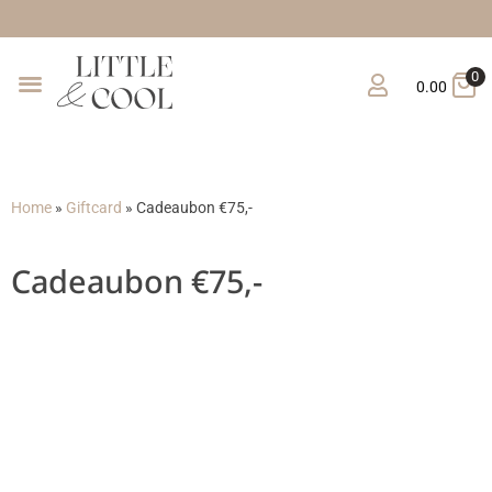
Gratis verzending vanaf €150
0
0.00
Home
»
Giftcard
»
Cadeaubon €75,-
Cadeaubon €75,-