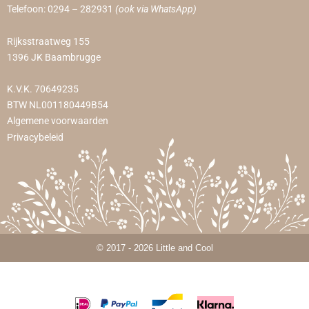
Telefoon:
0294 – 282931
(ook via WhatsApp)
Rijksstraatweg 155
1396 JK Baambrugge
K.V.K. 70649235
BTW NL001180449B54
Algemene voorwaarden
Privacybeleid
© 2017 - 2026 Little and Cool