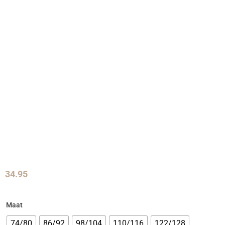
34.95
Maat
74/80
86/92
98/104
110/116
122/128