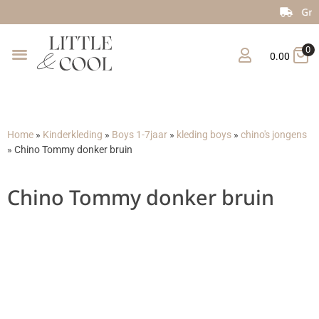
Gratis verzending vanaf €150
0
0.00
Home
»
Kinderkleding
»
Boys 1-7jaar
»
kleding boys
»
chino's jongens
»
Chino Tommy donker bruin
Chino Tommy donker bruin