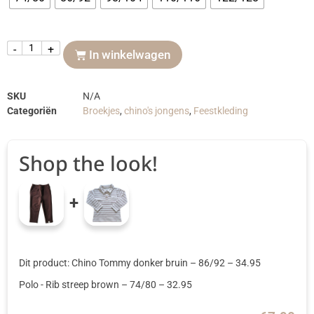
-
+
In winkelwagen
SKU
N/A
Categoriën
Broekjes
,
chino's jongens
,
Feestkleding
Shop the look!
+
Dit product: Chino Tommy donker bruin
– 86/92
–
34.95
Polo - Rib streep brown
– 74/80
–
32.95