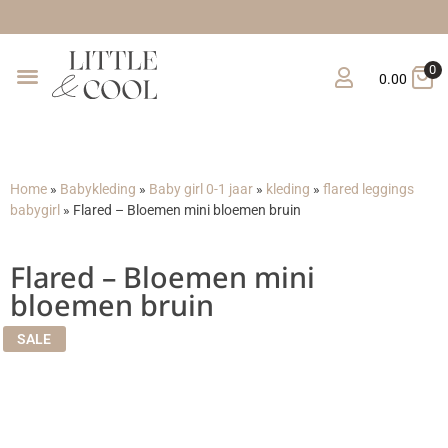
Gratis verze
0
0.00
Home
»
Babykleding
»
Baby girl 0-1 jaar
»
kleding
»
flared leggings
babygirl
»
Flared – Bloemen mini bloemen bruin
Flared – Bloemen mini
bloemen bruin
SALE