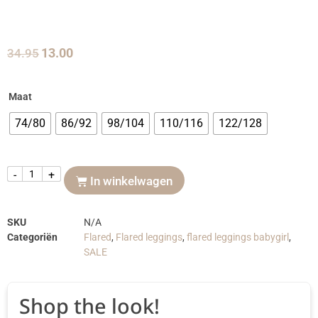
34.95
13.00
Maat
74/80
86/92
98/104
110/116
122/128
-
+
In winkelwagen
SKU
N/A
Categoriën
Flared
,
Flared leggings
,
flared leggings babygirl
,
SALE
Shop the look!