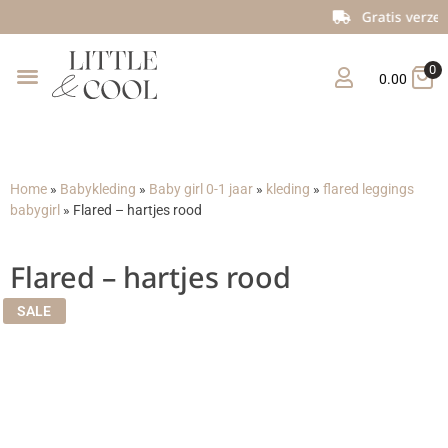
Gratis verzending vanaf €150
0
0.00
Home
»
Babykleding
»
Baby girl 0-1 jaar
»
kleding
»
flared leggings
babygirl
»
Flared – hartjes rood
Flared – hartjes rood
SALE