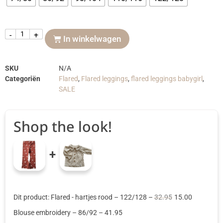
-
+
In winkelwagen
SKU
N/A
Categoriën
Flared
,
Flared leggings
,
flared leggings babygirl
,
SALE
Shop the look!
+
Dit product: Flared - hartjes rood
– 122/128
–
32.95
15.00
Blouse embroidery
– 86/92
–
41.95