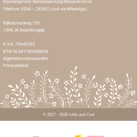
Klantenservice:
klantenservice@littleandcool.nl
Telefoon:
0294 – 282931
(ook via WhatsApp)
Rijksstraatweg 155
1396 JK Baambrugge
K.V.K. 70649235
BTW NL001180449B54
Algemene voorwaarden
Privacybeleid
© 2017 - 2026 Little and Cool