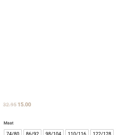
32.95
15.00
Maat
74/80
86/92
98/104
110/116
122/128