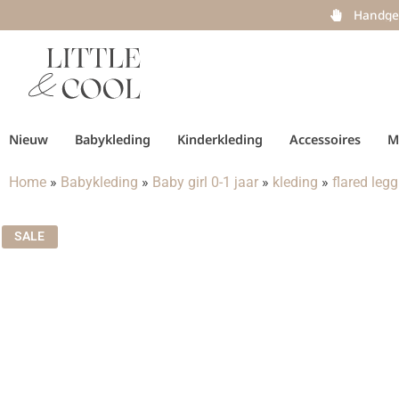
Handge
Nieuw
Babykleding
Kinderkleding
Accessoires
M
Home
»
Babykleding
»
Baby girl 0-1 jaar
»
kleding
»
flared leg
SALE