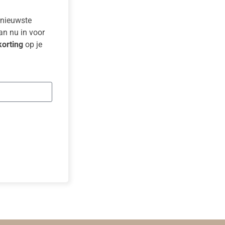
e nieuwste
dan nu in voor
orting
op je