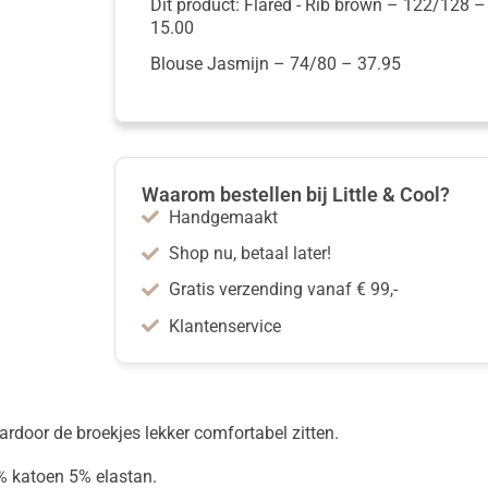
Dit product: Flared - Rib brown
– 122/128
15.00
Blouse Jasmijn
– 74/80
–
37.95
Waarom bestellen bij Little & Cool?
Handgemaakt
Shop nu, betaal later!
Gratis verzending vanaf € 99,-
Klantenservice
door de broekjes lekker comfortabel zitten.
95% katoen 5% elastan.