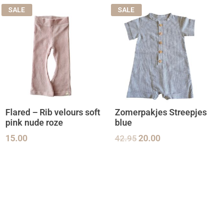
SALE
SALE
Flared – Rib velours soft
Zomerpakjes Streepjes
pink nude roze
blue
15.00
42.95
20.00