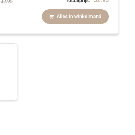
52.95
Totaalprijs:
–
32.95
Alles in winkelmand