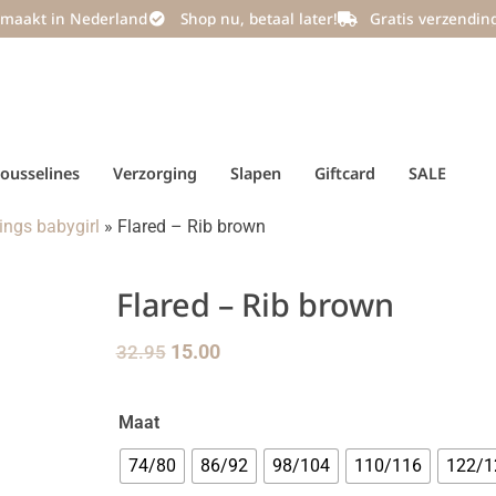
maakt in Nederland
Shop nu, betaal later!
Gratis verzendin
ousselines
Verzorging
Slapen
Giftcard
SALE
gings babygirl
»
Flared – Rib brown
Flared – Rib brown
32.95
15.00
Maat
74/80
86/92
98/104
110/116
122/1