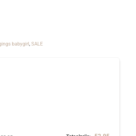
gings babygirl
,
SALE