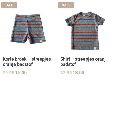
SALE
SALE
Korte broek – streepjes
Shirt – streepjes oranje
oranje badstof
badstof
29.95
15.00
32.95
18.00