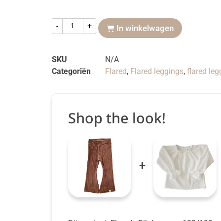
-
+
In winkelwagen
SKU
N/A
Categoriën
Flared
,
Flared leggings
,
flared leg
Shop the look!
+