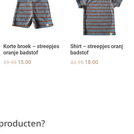
Korte broek – streepjes
Shirt – streepjes oranje
oranje badstof
badstof
29.95
15.00
32.95
18.00
 producten?