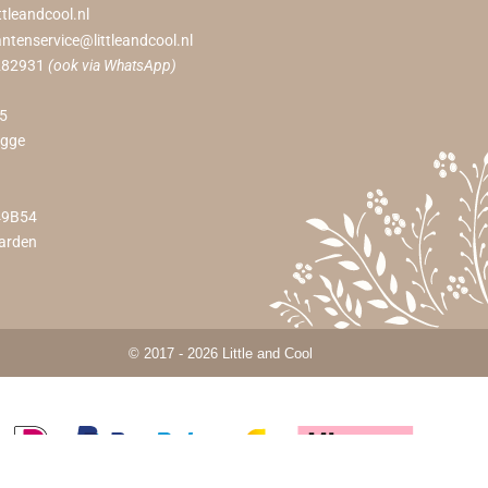
ttleandcool.nl
antenservice@littleandcool.nl
282931
(ook via WhatsApp)
55
ugge
49B54
arden
© 2017 - 2026 Little and Cool