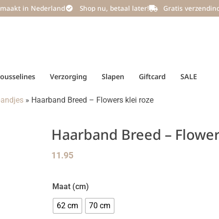
maakt in Nederland
Shop nu, betaal later!
Gratis verzendin
ousselines
Verzorging
Slapen
Giftcard
SALE
andjes
»
Haarband Breed – Flowers klei roze
Haarband Breed – Flowers
11.95
Maat (cm)
62 cm
70 cm