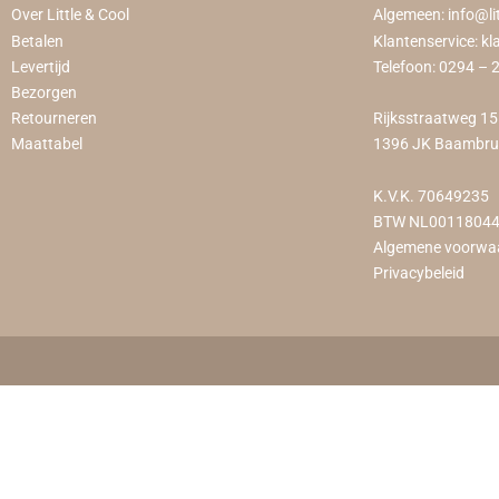
Over Little & Cool
Algemeen:
info@li
Betalen
Klantenservice:
kl
Levertijd
Telefoon:
0294 – 
Bezorgen
Retourneren
Rijksstraatweg 1
Maattabel
1396 JK Baambr
K.V.K. 70649235
BTW NL0011804
Algemene voorwa
Privacybeleid