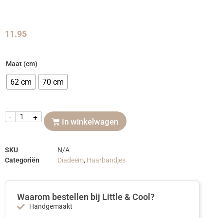
11.95
Maat (cm)
62 cm
70 cm
-
+
In winkelwagen
SKU
N/A
Categoriën
Diadeem
,
Haarbandjes
Waarom bestellen bij Little & Cool?
Handgemaakt