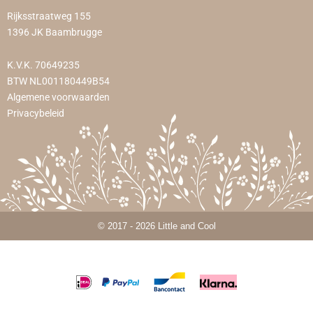
Rijksstraatweg 155
1396 JK Baambrugge
K.V.K. 70649235
BTW NL001180449B54
Algemene voorwaarden
Privacybeleid
© 2017 - 2026 Little and Cool