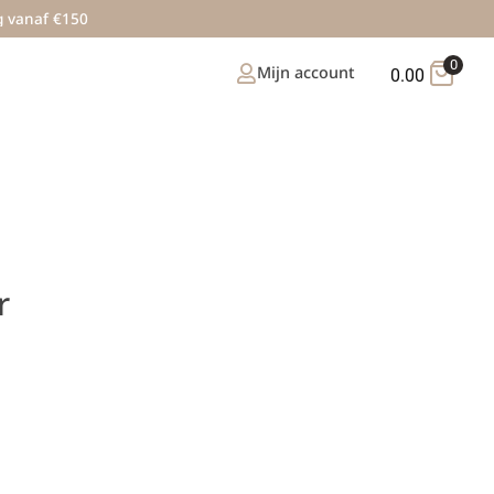
g vanaf €150
0
Mijn account
0.00
r