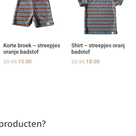
Korte broek – streepjes
Shirt – streepjes oranje
oranje badstof
badstof
29.95
15.00
32.95
18.00
 producten?