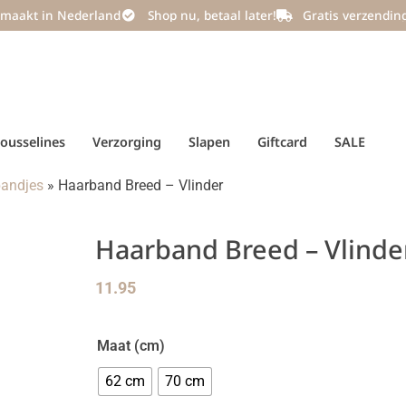
maakt in Nederland
Shop nu, betaal later!
Gratis verzendin
ousselines
Verzorging
Slapen
Giftcard
SALE
andjes
»
Haarband Breed – Vlinder
Haarband Breed – Vlinde
11.95
Maat (cm)
62 cm
70 cm