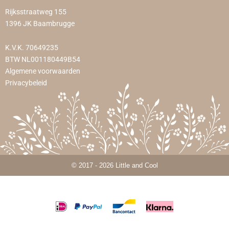
Rijksstraatweg 155
1396 JK Baambrugge
K.V.K. 70649235
BTW NL001180449B54
Algemene voorwaarden
Privacybeleid
© 2017 - 2026 Little and Cool