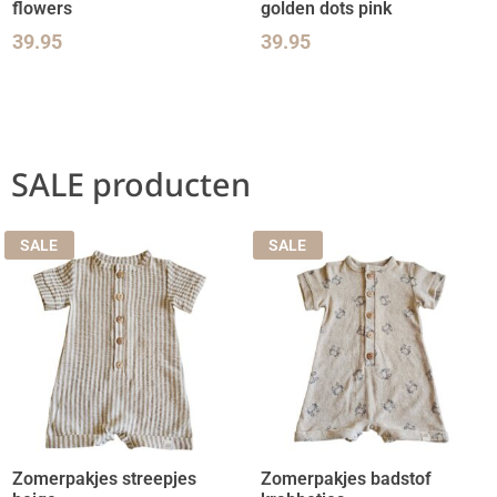
flowers
golden dots pink
39.95
39.95
SALE producten
SALE
SALE
Zomerpakjes streepjes
Zomerpakjes badstof