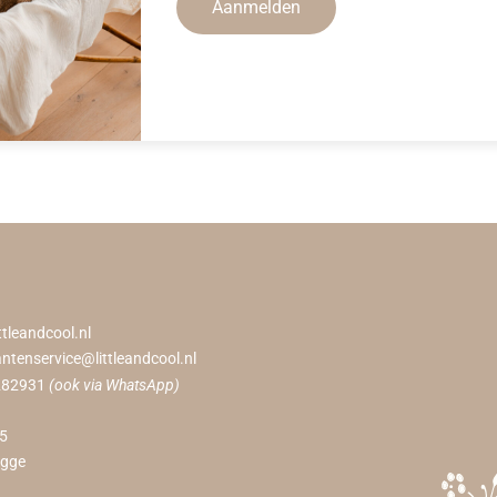
Aanmelden
ttleandcool.nl
antenservice@littleandcool.nl
282931
(ook via WhatsApp)
55
ugge