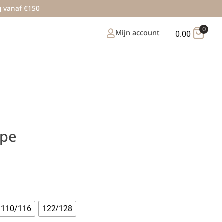
g vanaf €150
0
Mijn account
0.00
ipe
110/116
122/128