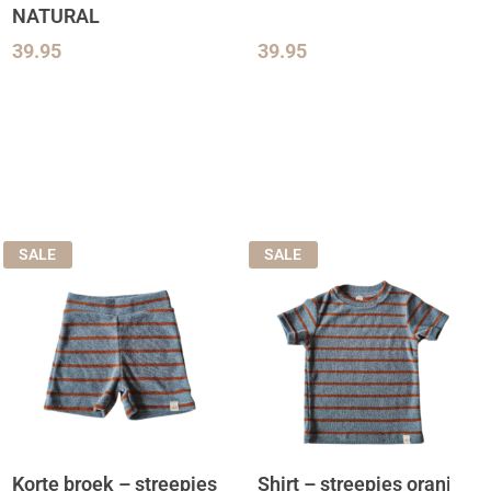
NATURAL
39.95
39.95
SALE
SALE
Korte broek – streepjes
Shirt – streepjes oranje