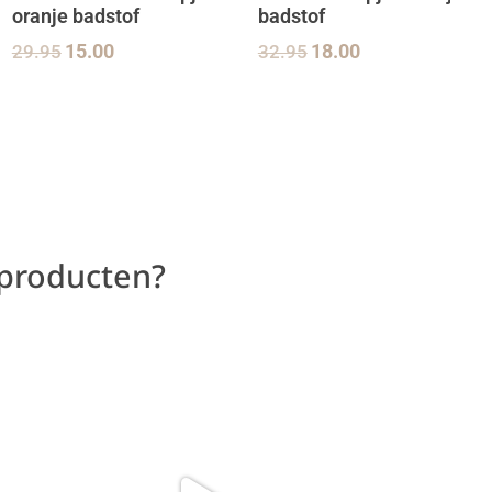
oranje badstof
badstof
29.95
15.00
32.95
18.00
 producten?