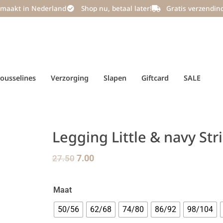
maakt in Nederland
Shop nu, betaal later!
Gratis verzendin
ousselines
Verzorging
Slapen
Giftcard
SALE
Legging Little & navy Str
27.50
7.00
Maat
50/56
62/68
74/80
86/92
98/104