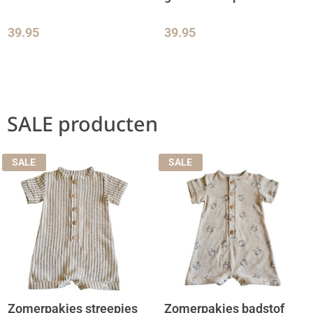
39.95
39.95
SALE producten
SALE
SALE
Zomerpakjes streepjes
Zomerpakjes badstof