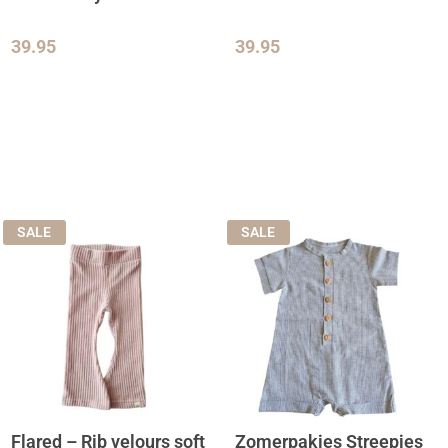
39.95
39.95
SALE
SALE
Flared – Rib velours soft
Zomerpakjes Streepjes