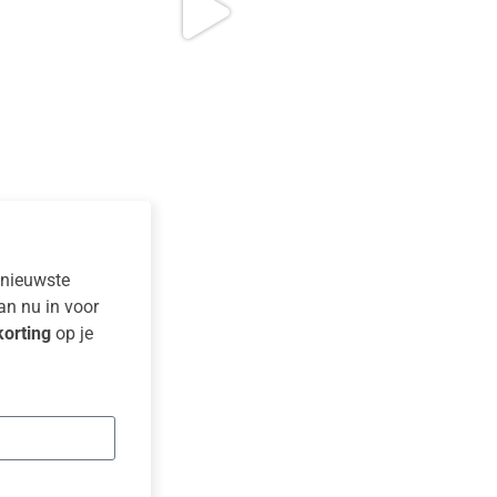
e nieuwste
dan nu in voor
orting
op je