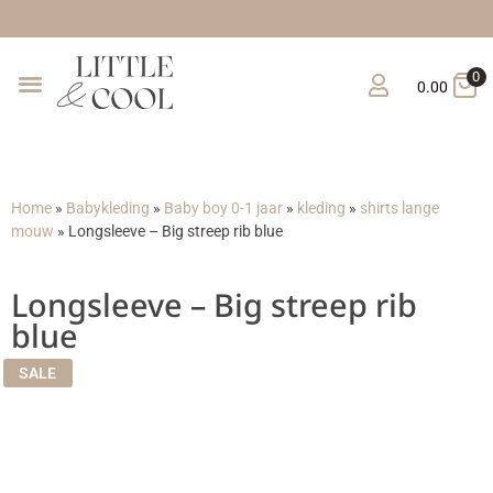
G
0
0.00
Home
»
Babykleding
»
Baby boy 0-1 jaar
»
kleding
»
shirts lange
mouw
»
Longsleeve – Big streep rib blue
Longsleeve – Big streep rib
blue
SALE