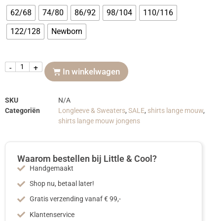
62/68
74/80
86/92
98/104
110/116
122/128
Newborn
-
+
In winkelwagen
SKU
N/A
Categoriën
Longleeve & Sweaters
,
SALE
,
shirts lange mouw
,
shirts lange mouw jongens
Waarom bestellen bij Little & Cool?
Handgemaakt
Shop nu, betaal later!
Gratis verzending vanaf € 99,-
Klantenservice