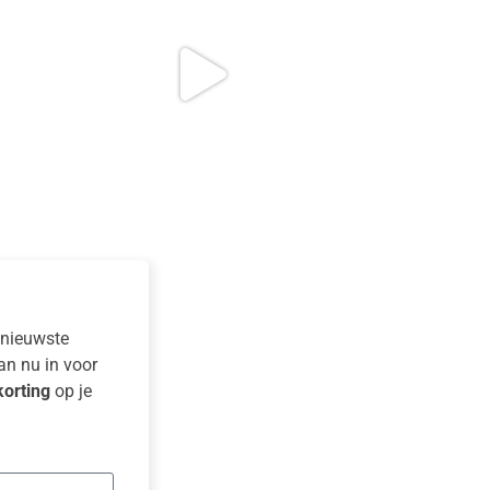
e nieuwste
dan nu in voor
orting
op je