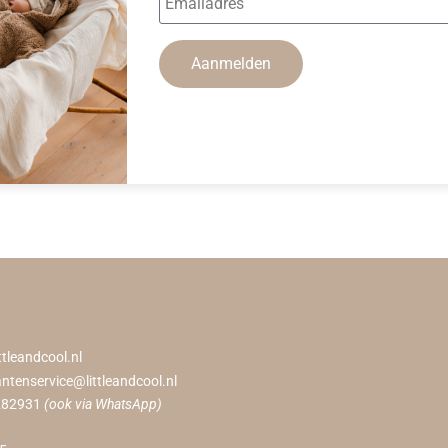
Aanmelden
ttleandcool.nl
antenservice@littleandcool.nl
282931
(ook via WhatsApp)