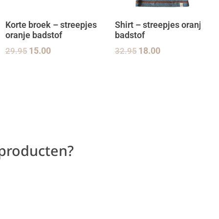
Korte broek – streepjes
Shirt – streepjes oranje
oranje badstof
badstof
29.95
15.00
32.95
18.00
 producten?