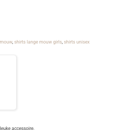
e mouw
,
shirts lange mouw girls
,
shirts unisex
leuke accessoire.