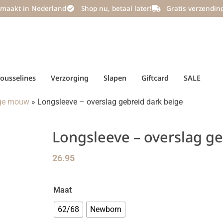
maakt in Nederland
Shop nu, betaal later!
Gratis verzendin
ousselines
Verzorging
Slapen
Giftcard
SALE
nge mouw
»
Longsleeve – overslag gebreid dark beige
Longsleeve – overslag ge
26.95
Maat
62/68
Newborn