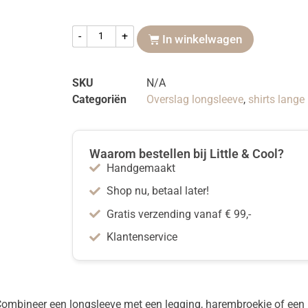
-
+
In winkelwagen
SKU
N/A
Categoriën
Overslag longsleeve
,
shirts lang
Waarom bestellen bij Little & Cool?
Handgemaakt
Shop nu, betaal later!
Gratis verzending vanaf € 99,-
Klantenservice
ombineer een longsleeve met een legging, harembroekje of een 