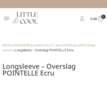
G
0
0.00
Home
»
Babykleding
»
Baby boy 0-1 jaar
»
kleding
»
shirts lange
mouw
»
Longsleeve – Overslag POINTELLE Ecru
Longsleeve – Overslag
POINTELLE Ecru