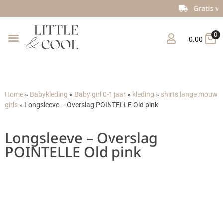
Gratis verzending vanaf €150
0
0.00
Home
»
Babykleding
»
Baby girl 0-1 jaar
»
kleding
»
shirts lange mouw
girls
»
Longsleeve – Overslag POINTELLE Old pink
Longsleeve – Overslag
POINTELLE Old pink