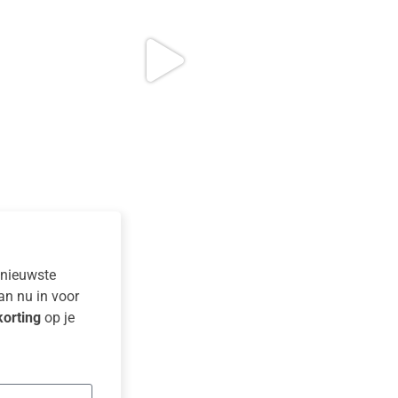
e nieuwste
dan nu in voor
orting
op je