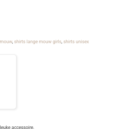
e mouw
,
shirts lange mouw girls
,
shirts unisex
leuke accessoire.