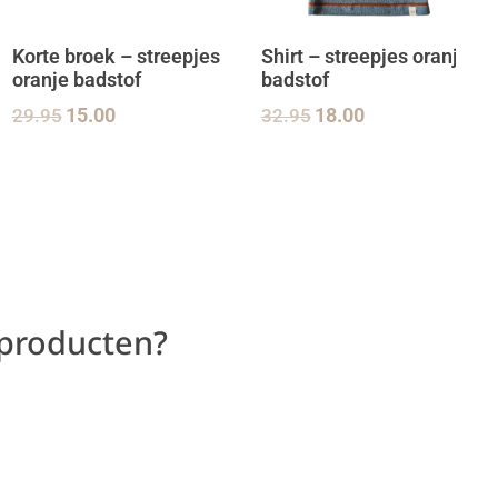
Korte broek – streepjes
Shirt – streepjes oranje
oranje badstof
badstof
29.95
15.00
32.95
18.00
 producten?