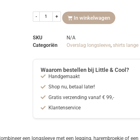
-
+
In winkelwagen
SKU
N/A
Categoriën
Overslag longsleeve
,
shirts lang
Waarom bestellen bij Little & Cool?
Handgemaakt
Shop nu, betaal later!
Gratis verzending vanaf € 99,-
Klantenservice
ombineer een longsleeve met een legging, harembroekje of een 