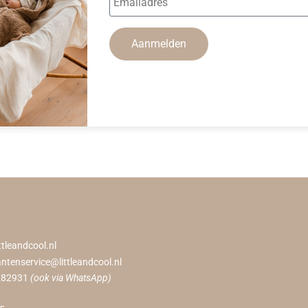
Aanmelden
ttleandcool.nl
antenservice@littleandcool.nl
282931
(ook via WhatsApp)