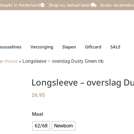
maakt in Nederland
Shop nu, betaal later!
Gratis verzendin
ousselines
Verzorging
Slapen
Giftcard
SALE
nge mouw
»
Longsleeve – overslag Dusty Green rib
Longsleeve – overslag Du
26.95
Maat
62/68
Newborn