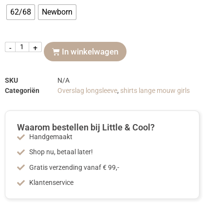
62/68
Newborn
-
+
In winkelwagen
SKU
N/A
Categoriën
Overslag longsleeve
,
shirts lange mouw girls
Waarom bestellen bij Little & Cool?
Handgemaakt
Shop nu, betaal later!
Gratis verzending vanaf € 99,-
Klantenservice