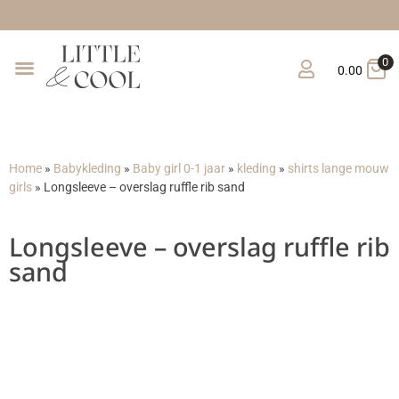
Gratis verzend
0
0.00
Home
»
Babykleding
»
Baby girl 0-1 jaar
»
kleding
»
shirts lange mouw
girls
»
Longsleeve – overslag ruffle rib sand
Longsleeve – overslag ruffle rib
sand