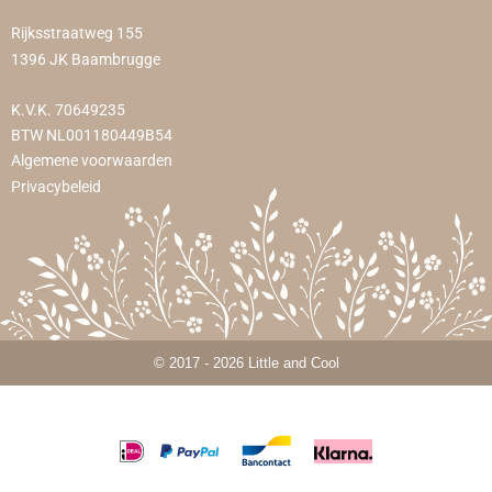
Rijksstraatweg 155
1396 JK Baambrugge
K.V.K. 70649235
BTW NL001180449B54
Algemene voorwaarden
Privacybeleid
© 2017 - 2026 Little and Cool