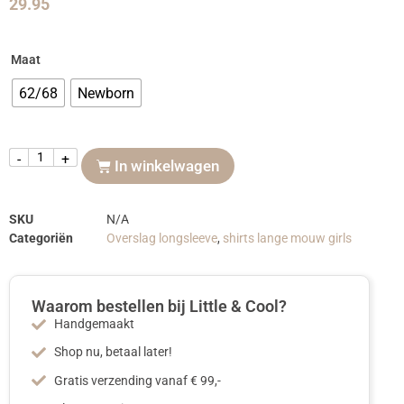
29.95
Maat
62/68
Newborn
-
+
In winkelwagen
SKU
N/A
Categoriën
Overslag longsleeve
,
shirts lange mouw girls
Waarom bestellen bij Little & Cool?
Handgemaakt
Shop nu, betaal later!
Gratis verzending vanaf € 99,-