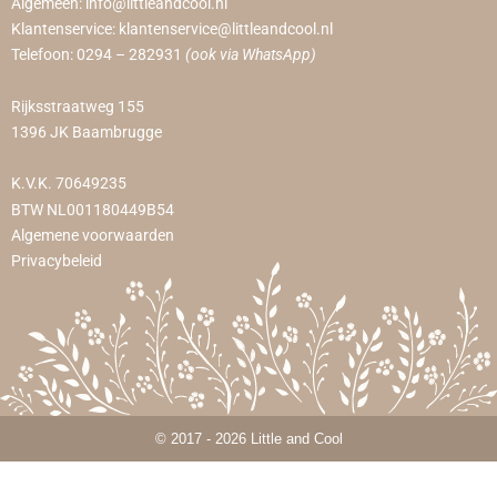
Algemeen:
info@littleandcool.nl
Klantenservice:
klantenservice@littleandcool.nl
Telefoon:
0294 – 282931
(ook via WhatsApp)
Rijksstraatweg 155
1396 JK Baambrugge
K.V.K. 70649235
BTW NL001180449B54
Algemene voorwaarden
Privacybeleid
© 2017 - 2026 Little and Cool