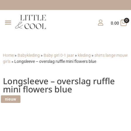
Gratis verzending vanaf 
0
0.00
Home
»
Babykleding
»
Baby girl 0-1 jaar
»
kleding
»
shirts lange mouw
girls
»
Longsleeve – overslag ruffle mini flowers blue
Longsleeve – overslag ruffle
mini flowers blue
nieuw