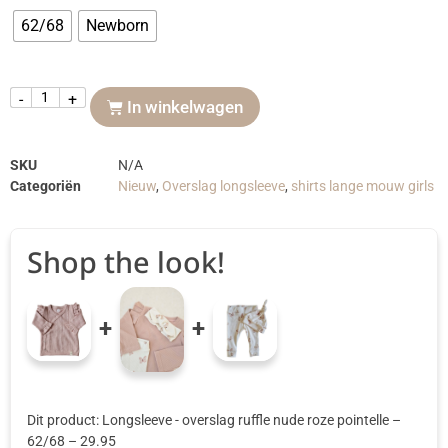
62/68
Newborn
-
+
In winkelwagen
SKU
N/A
Categoriën
Nieuw
,
Overslag longsleeve
,
shirts lange mouw girls
Shop the look!
+
+
Dit product: Longsleeve - overslag ruffle nude roze pointelle
–
62/68
–
29.95