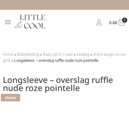
Gratis verzending vana
0
0.00
Home
»
Babykleding
»
Baby girl 0-1 jaar
»
kleding
»
shirts lange mouw
girls
»
Longsleeve – overslag ruffle nude roze pointelle
Longsleeve – overslag ruffle
nude roze pointelle
nieuw