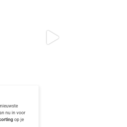
e nieuwste
dan nu in voor
orting
op je