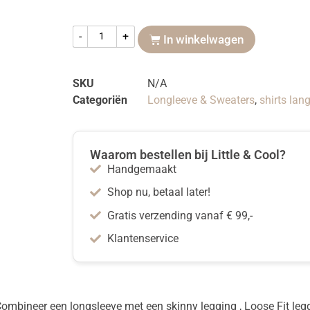
-
+
In winkelwagen
SKU
N/A
Categoriën
Longleeve & Sweaters
,
shirts lan
Waarom bestellen bij Little & Cool?
Handgemaakt
Shop nu, betaal later!
Gratis verzending vanaf € 99,-
Klantenservice
mbineer een longsleeve met een skinny legging , Loose Fit legg