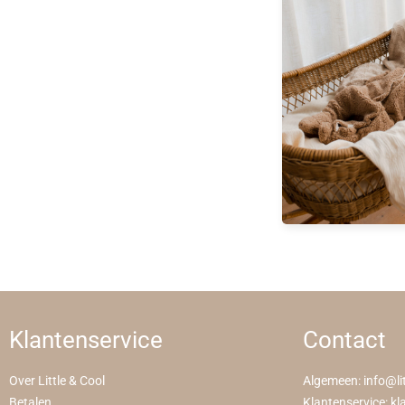
Klantenservice
Contact
Over Little & Cool
Algemeen:
info@li
Betalen
Klantenservice:
kl