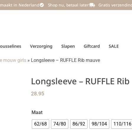
maakt in Nederland
Shop nu, betaal later!
Gratis verzendin
ousselines
Verzorging
Slapen
Giftcard
SALE
ge mouw girls
»
Longsleeve – RUFFLE Rib mauve
Longsleeve – RUFFLE Ri
28.95
Maat
62/68
74/80
86/92
98/104
110/116