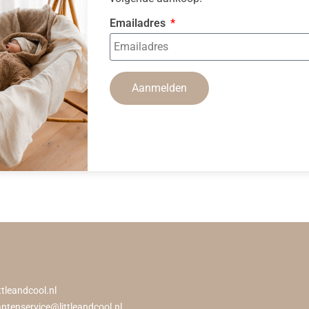
Emailadres
Aanmelden
ttleandcool.nl
antenservice@littleandcool.nl