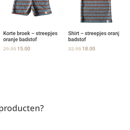
Korte broek – streepjes
Shirt – streepjes oranje
oranje badstof
badstof
29.95
15.00
32.95
18.00
 producten?