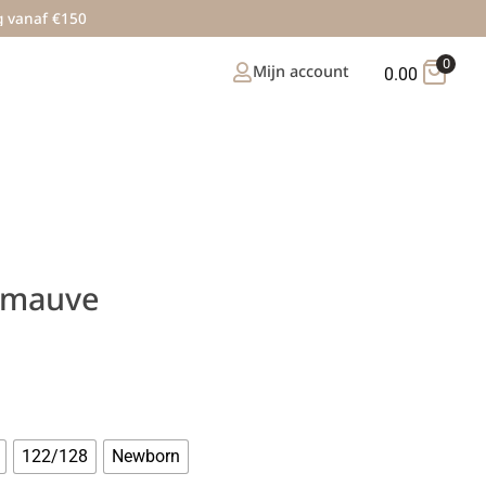
g vanaf €150
0
Mijn account
0.00
b mauve
122/128
Newborn