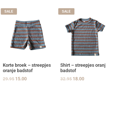
SALE
SALE
Korte broek – streepjes
Shirt – streepjes oranje
oranje badstof
badstof
29.95
15.00
32.95
18.00