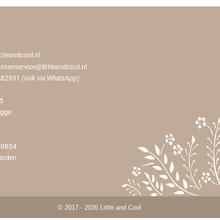
ttleandcool.nl
antenservice@littleandcool.nl
282931
(ook via WhatsApp)
55
ugge
49B54
arden
© 2017 - 2026 Little and Cool