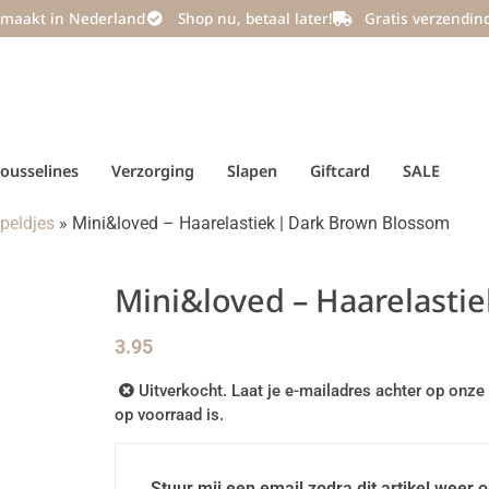
maakt in Nederland
Shop nu, betaal later!
Gratis verzendin
ousselines
Verzorging
Slapen
Giftcard
SALE
peldjes
»
Mini&loved – Haarelastiek | Dark Brown Blossom
Mini&loved – Haarelasti
3.95
Uitverkocht. Laat je e-mailadres achter op onze 
op voorraad is.
Stuur mij een email zodra dit artikel weer o