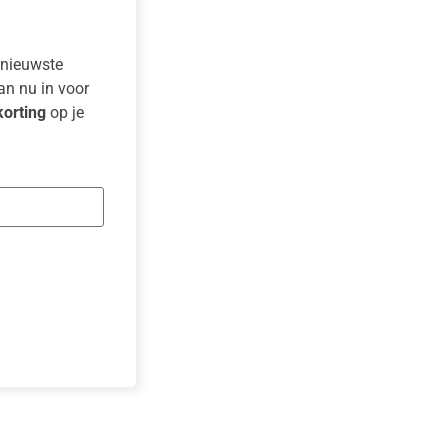
e nieuwste
dan nu in voor
orting
op je