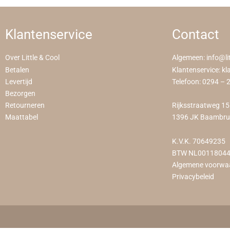
Klantenservice
Contact
Over Little & Cool
Algemeen:
info@li
Betalen
Klantenservice:
kl
Levertijd
Telefoon:
0294 – 
Bezorgen
Retourneren
Rijksstraatweg 1
Maattabel
1396 JK Baambr
K.V.K. 70649235
BTW NL0011804
Algemene voorwa
Privacybeleid