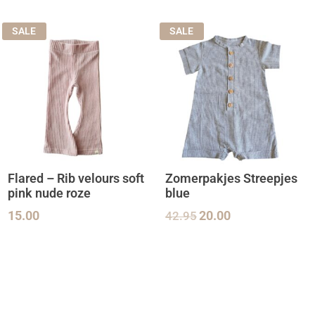
SALE
SALE
Flared – Rib velours soft
Zomerpakjes Streepjes
pink nude roze
blue
15.00
42.95
20.00