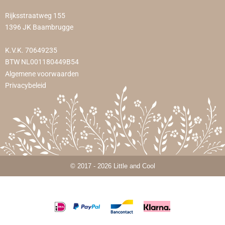
Rijksstraatweg 155
1396 JK Baambrugge
K.V.K. 70649235
BTW NL001180449B54
Algemene voorwaarden
Privacybeleid
© 2017 - 2026 Little and Cool