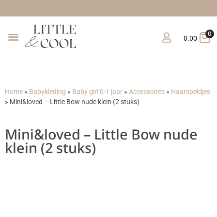
Gratis verzending vana
0
0.00
Home
»
Babykleding
»
Baby girl 0-1 jaar
»
Accessoires
»
Haarspeldjes
»
Mini&loved – Little Bow nude klein (2 stuks)
Mini&loved – Little Bow nude
klein (2 stuks)