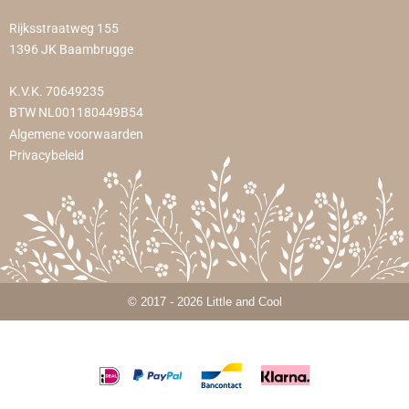
Rijksstraatweg 155
1396 JK Baambrugge
K.V.K. 70649235
BTW NL001180449B54
Algemene voorwaarden
Privacybeleid
© 2017 - 2026 Little and Cool