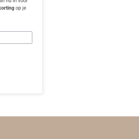
dan nu in voor
orting
op je