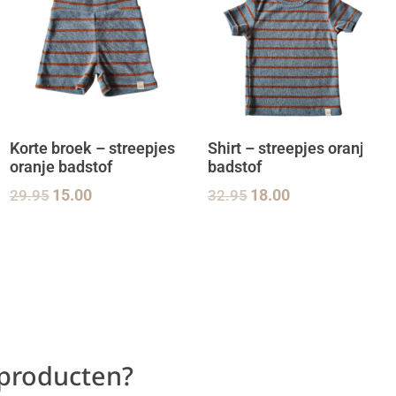
Korte broek – streepjes
Shirt – streepjes oranje
oranje badstof
badstof
29.95
15.00
32.95
18.00
 producten?