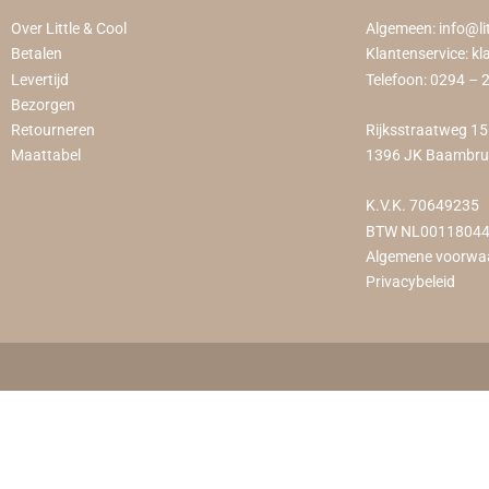
Over Little & Cool
Algemeen:
info@li
Betalen
Klantenservice:
kl
Levertijd
Telefoon:
0294 – 
Bezorgen
Retourneren
Rijksstraatweg 1
Maattabel
1396 JK Baambr
K.V.K. 70649235
BTW NL0011804
Algemene voorwa
Privacybeleid