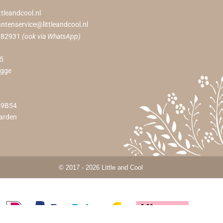
ttleandcool.nl
antenservice@littleandcool.nl
282931
(ook via WhatsApp)
55
ugge
49B54
arden
© 2017 - 2026 Little and Cool