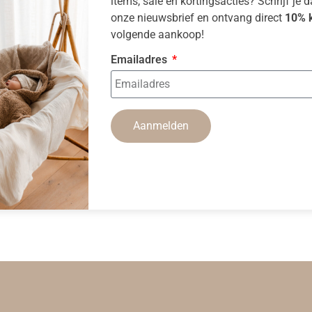
items, sale en kortingsacties? Schrijf je 
onze nieuwsbrief en ontvang direct
10% k
volgende aankoop!
Emailadres
Aanmelden