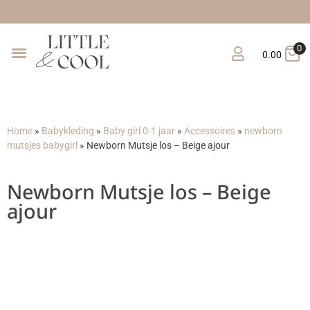
Gratis
0
0.00
Home
»
Babykleding
»
Baby girl 0-1 jaar
»
Accessoires
»
newborn
mutsjes babygirl
»
Newborn Mutsje los – Beige ajour
Newborn Mutsje los – Beige
ajour