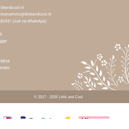
ttleandcool.nl
antenservice@littleandcool.nl
282931
(ook via WhatsApp)
55
ugge
49B54
arden
© 2017 - 2026 Little and Cool