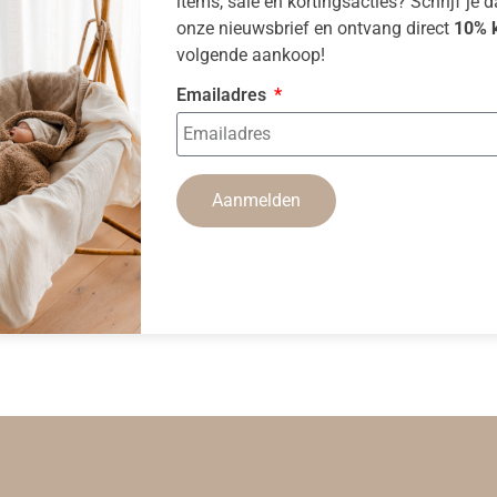
items, sale en kortingsacties? Schrijf je 
onze nieuwsbrief en ontvang direct
10% k
volgende aankoop!
Emailadres
Aanmelden