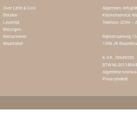
Over Little & Cool
Algemeen:
info@li
Betalen
Klantenservice:
kl
Levertijd
Telefoon:
0294 – 
Bezorgen
Retourneren
Rijksstraatweg 1
Maattabel
1396 JK Baambr
K.V.K. 70649235
BTW NL0011804
Algemene voorwa
Privacybeleid