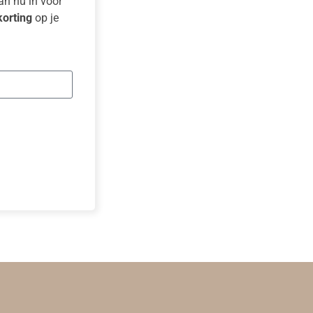
dan nu in voor
orting
op je