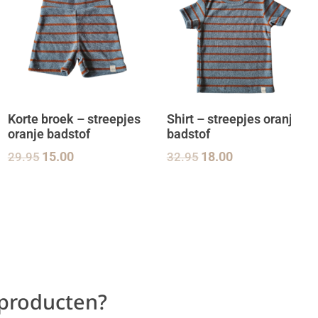
Korte broek – streepjes
Shirt – streepjes oranje
oranje badstof
badstof
29.95
15.00
32.95
18.00
 producten?