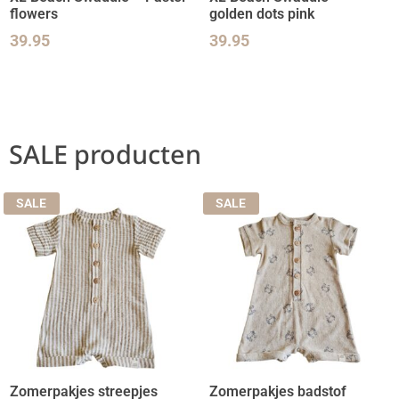
flowers
golden dots pink
39.95
39.95
SALE producten
SALE
SALE
Zomerpakjes streepjes
Zomerpakjes badstof