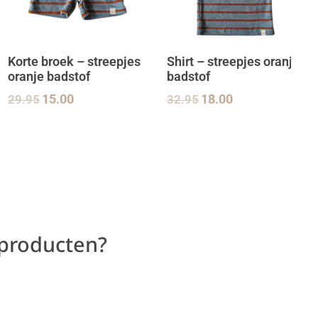
Korte broek – streepjes
Shirt – streepjes oranje
oranje badstof
badstof
29.95
15.00
32.95
18.00
 producten?