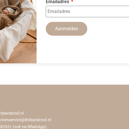
Emailadres
Aanmelden
ttleandcool.nl
antenservice@littleandcool.nl
282931
(ook via WhatsApp)