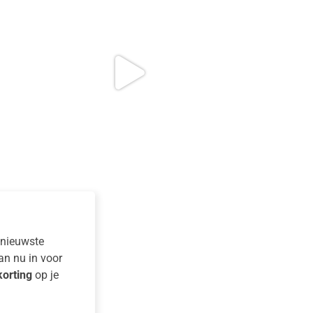
e nieuwste
dan nu in voor
orting
op je