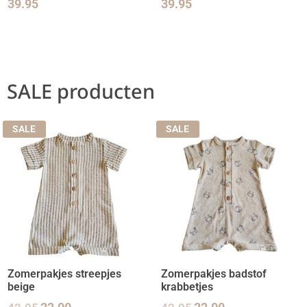
39.95
39.95
SALE producten
SALE
SALE
Zomerpakjes streepjes
Zomerpakjes badstof
beige
krabbetjes