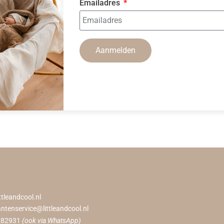
Emailadres
Aanmelden
ttleandcool.nl
antenservice@littleandcool.nl
282931
(ook via WhatsApp)