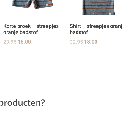
Korte broek – streepjes
Shirt – streepjes oranje
oranje badstof
badstof
29.95
15.00
32.95
18.00
 producten?