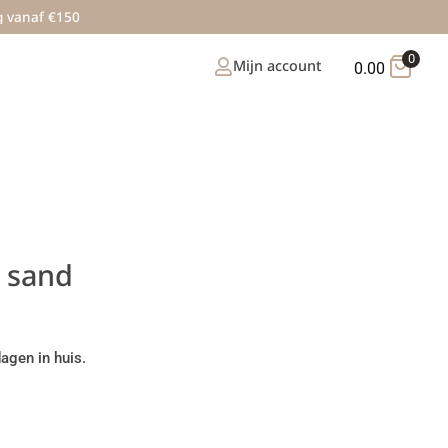
g vanaf €150
0
Mijn account
0.00
p sand
agen in huis.