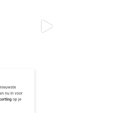
e nieuwste
dan nu in voor
orting
op je