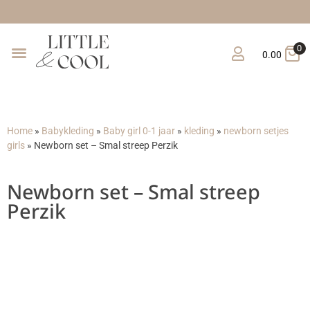
Gratis ve
0
0.00
Home
»
Babykleding
»
Baby girl 0-1 jaar
»
kleding
»
newborn setjes
girls
»
Newborn set – Smal streep Perzik
Newborn set – Smal streep
Perzik