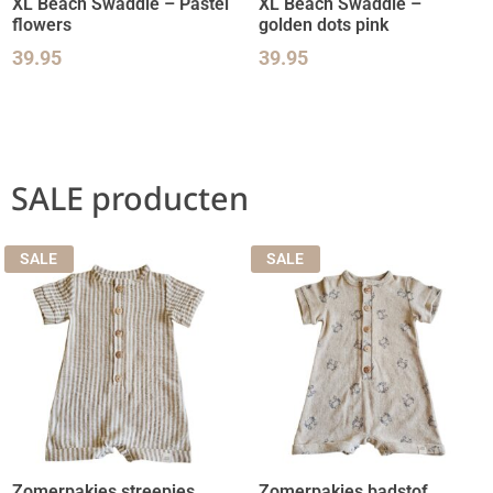
XL Beach Swaddle – Pastel
XL Beach Swaddle –
flowers
golden dots pink
39.95
39.95
SALE producten
SALE
SALE
Zomerpakjes streepjes
Zomerpakjes badstof