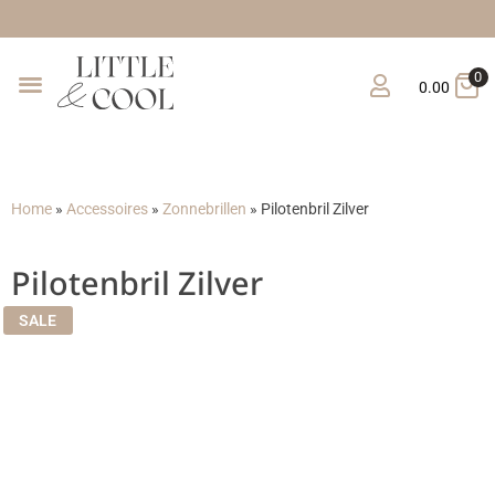
Gratis verz
0
0.00
Home
»
Accessoires
»
Zonnebrillen
»
Pilotenbril Zilver
Pilotenbril Zilver
SALE