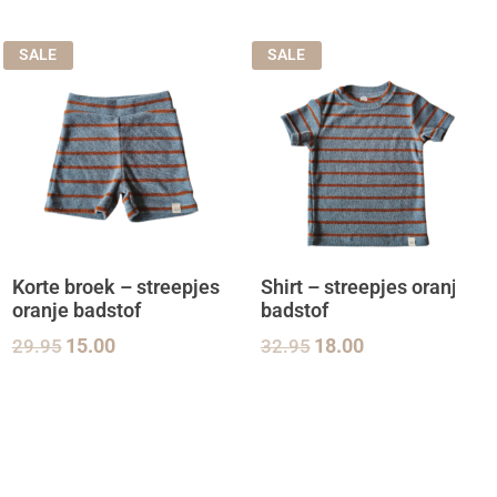
SALE
SALE
Korte broek – streepjes
Shirt – streepjes oranje
oranje badstof
badstof
29.95
15.00
32.95
18.00