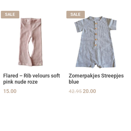
SALE
SALE
Flared – Rib velours soft
Zomerpakjes Streepjes
pink nude roze
blue
15.00
42.95
20.00