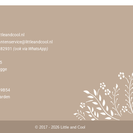
ttleandcool.nl
antenservice@littleandcool.nl
282931
(ook via WhatsApp)
55
ugge
49B54
arden
© 2017 - 2026 Little and Cool