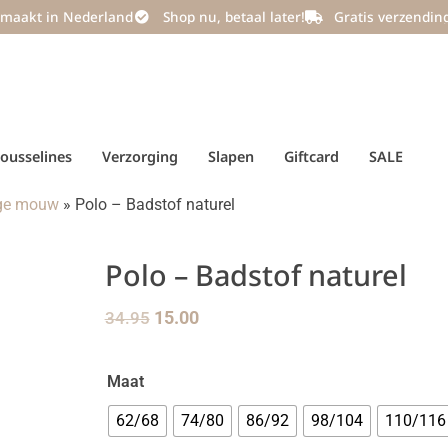
maakt in Nederland
Shop nu, betaal later!
Gratis verzendin
ousselines
Verzorging
Slapen
Giftcard
SALE
nge mouw
»
Polo – Badstof naturel
Polo – Badstof naturel
34.95
15.00
Maat
62/68
74/80
86/92
98/104
110/116