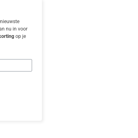
e nieuwste
dan nu in voor
orting
op je