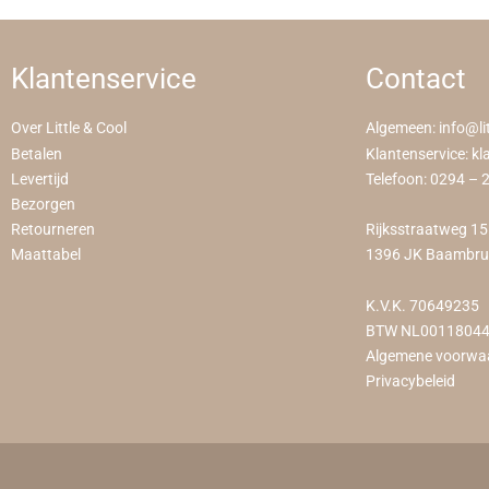
Klantenservice
Contact
Over Little & Cool
Algemeen:
info@li
Betalen
Klantenservice:
kl
Levertijd
Telefoon:
0294 – 
Bezorgen
Retourneren
Rijksstraatweg 1
Maattabel
1396 JK Baambr
K.V.K. 70649235
BTW NL0011804
Algemene voorwa
Privacybeleid