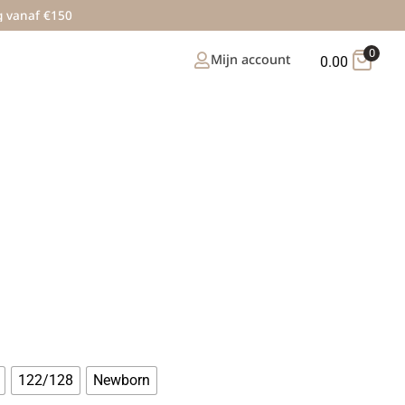
g vanaf €150
0
Mijn account
0.00
122/128
Newborn