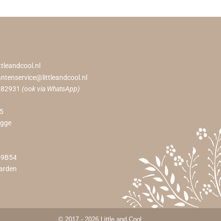
ttleandcool.nl
antenservice@littleandcool.nl
282931
(ook via WhatsApp)
55
ugge
49B54
arden
© 2017 - 2026 Little and Cool