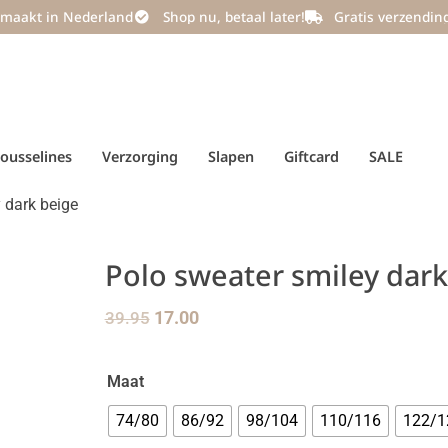
maakt in Nederland
Shop nu, betaal later!
Gratis verzendin
ousselines
Verzorging
Slapen
Giftcard
SALE
 dark beige
Polo sweater smiley dark
39.95
17.00
Maat
74/80
86/92
98/104
110/116
122/1