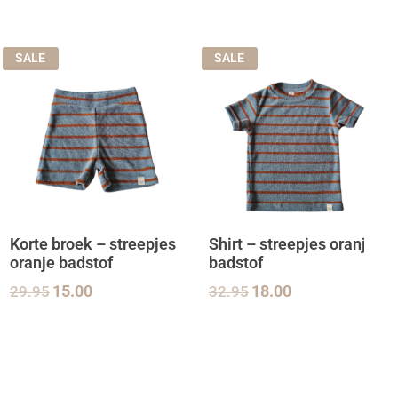
SALE
SALE
Korte broek – streepjes
Shirt – streepjes oranje
oranje badstof
badstof
29.95
15.00
32.95
18.00