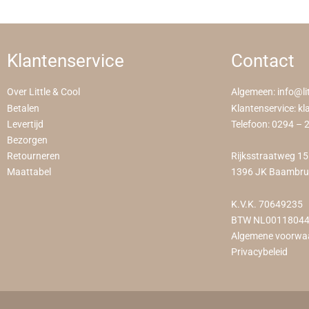
Klantenservice
Contact
Over Little & Cool
Algemeen:
info@li
Betalen
Klantenservice:
kl
Levertijd
Telefoon:
0294 – 
Bezorgen
Retourneren
Rijksstraatweg 1
Maattabel
1396 JK Baambr
K.V.K. 70649235
BTW NL0011804
Algemene voorwa
Privacybeleid