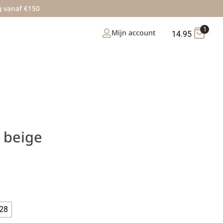
g vanaf €150
1
Mijn account
14.95
 beige
28