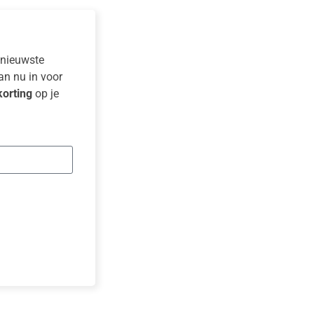
e nieuwste
dan nu in voor
orting
op je