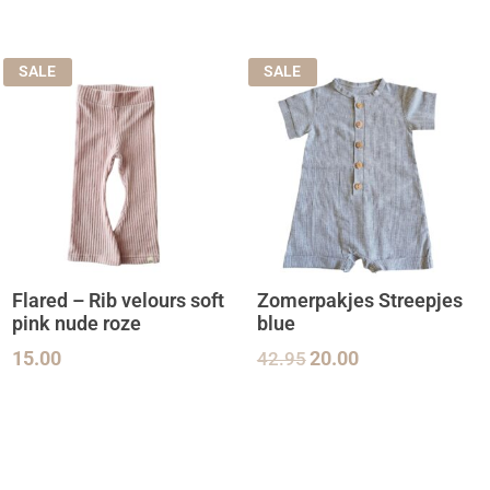
SALE
SALE
Flared – Rib velours soft
Zomerpakjes Streepjes
pink nude roze
blue
15.00
42.95
20.00