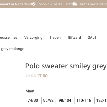
maakt in Nederland
Shop nu, betaal later!
Gratis verzendin
ousselines
Verzorging
Slapen
Giftcard
SALE
y grey malange
Polo sweater smiley gre
39.95
17.00
Maat
74/80
86/92
98/104
110/116
122/1