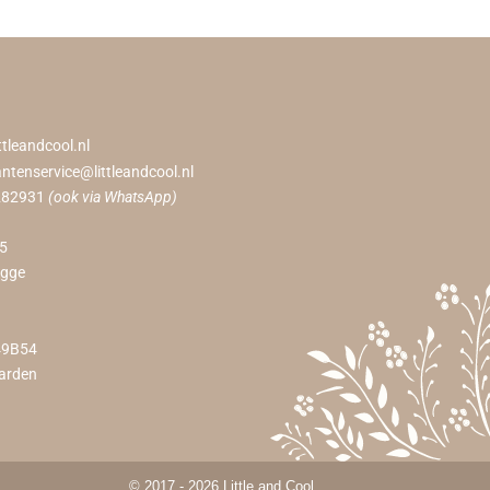
ttleandcool.nl
antenservice@littleandcool.nl
282931
(ook via WhatsApp)
55
ugge
49B54
arden
© 2017 - 2026 Little and Cool