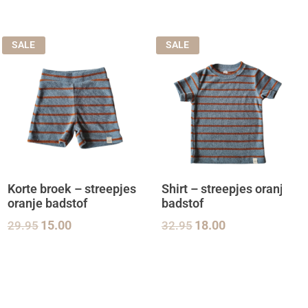
SALE
SALE
Korte broek – streepjes
Shirt – streepjes oranje
oranje badstof
badstof
29.95
15.00
32.95
18.00