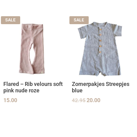
SALE
SALE
Flared – Rib velours soft
Zomerpakjes Streepjes
pink nude roze
blue
15.00
42.95
20.00