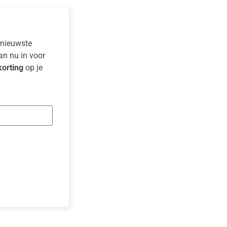
e nieuwste
dan nu in voor
orting
op je