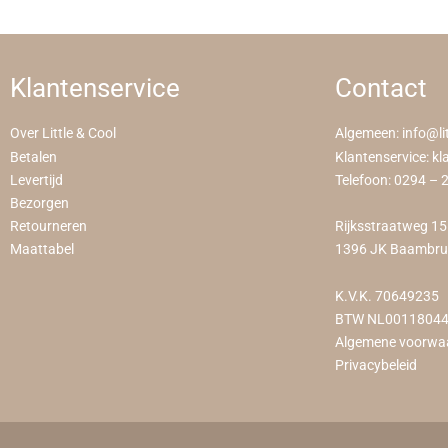
Klantenservice
Contact
Over Little & Cool
Algemeen:
info@li
Betalen
Klantenservice:
kl
Levertijd
Telefoon:
0294 – 
Bezorgen
Retourneren
Rijksstraatweg 1
Maattabel
1396 JK Baambr
K.V.K. 70649235
BTW NL0011804
Algemene voorwa
Privacybeleid