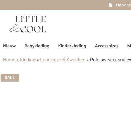
Handge
Nieuw
Babykleding
Kinderkleding
Accessoires
M
Home
»
Kleding
»
Longleeve & Sweaters
»
Polo sweater smile
SALE