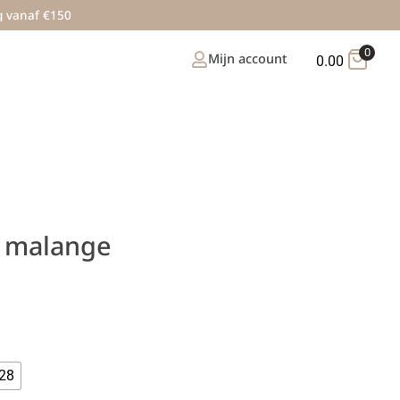
g vanaf €150
0
Mijn account
0.00
y malange
28