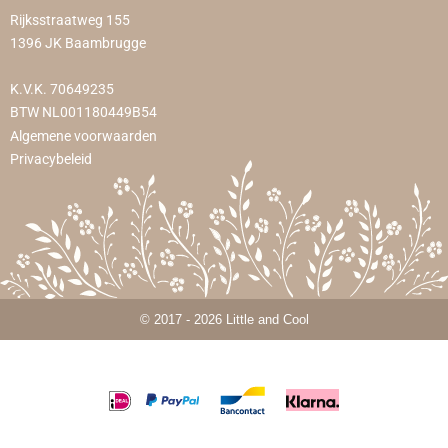
Rijksstraatweg 155
1396 JK Baambrugge
K.V.K. 70649235
BTW NL001180449B54
Algemene voorwaarden
Privacybeleid
© 2017 - 2026 Little and Cool