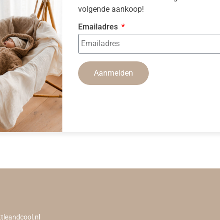
volgende aankoop!
Emailadres
Aanmelden
ttleandcool.nl