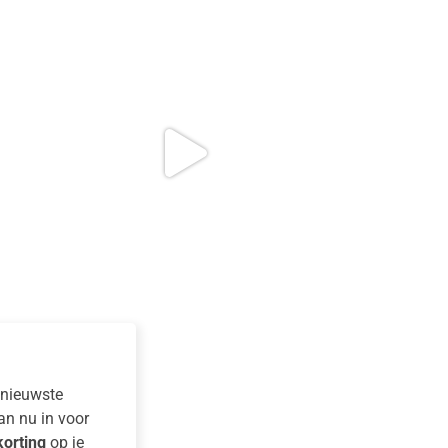
e nieuwste
dan nu in voor
orting
op je