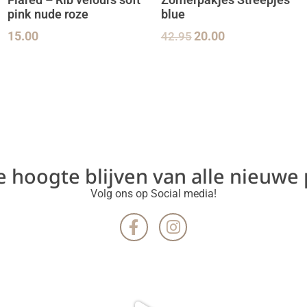
Flared – Rib velours soft
Zomerpakjes Streepjes
pink nude roze
blue
15.00
42.95
20.00
de hoogte blijven van alle nieuwe
Volg ons op Social media!