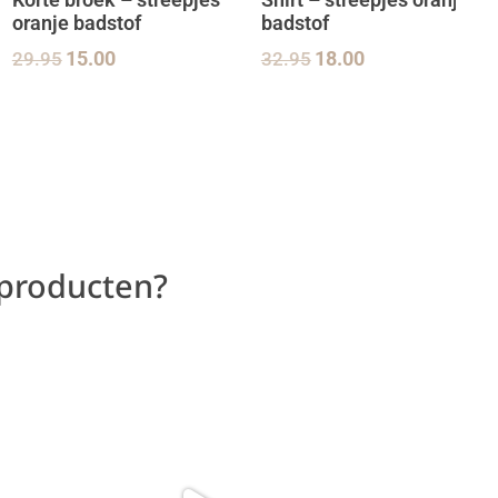
Korte broek – streepjes
Shirt – streepjes oranje
oranje badstof
badstof
29.95
15.00
32.95
18.00
 producten?