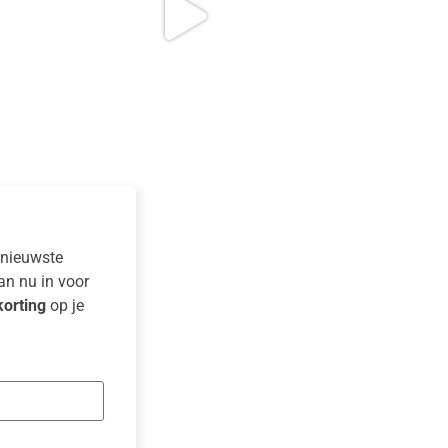
e nieuwste
dan nu in voor
orting
op je