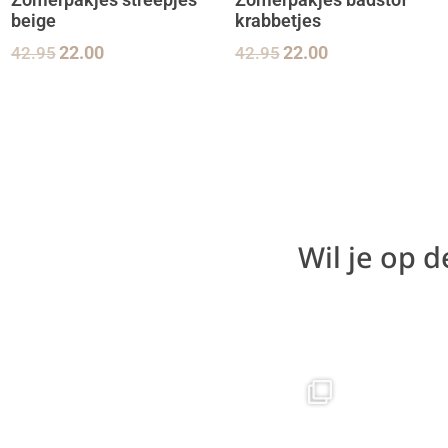
Zomerpakjes streepjes
Zomerpakjes badstof
beige
krabbetjes
42.95
22.00
42.95
22.00
Wil je op 