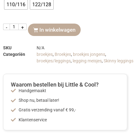
110/116
122/128
-
+
In winkelwagen
SKU
N/A
Categoriën
broekjes
,
Broekjes
,
broekjes jongens
,
broekjes/leggings
,
legging meisjes
,
Skinny leggings
Waarom bestellen bij Little & Cool?
Handgemaakt
Shop nu, betaal later!
Gratis verzending vanaf € 99,-
Klantenservice