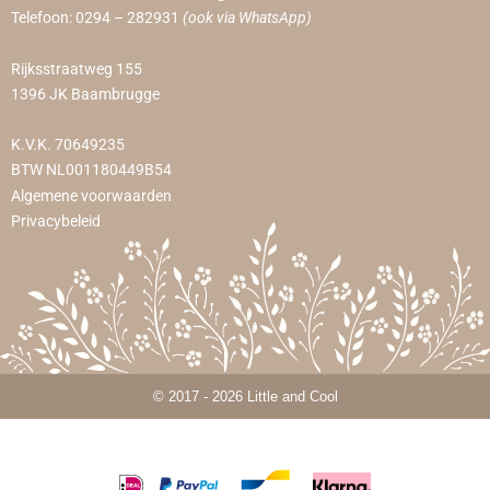
Telefoon:
0294 – 282931
(ook via WhatsApp)
Rijksstraatweg 155
1396 JK Baambrugge
K.V.K. 70649235
BTW NL001180449B54
Algemene voorwaarden
Privacybeleid
© 2017 - 2026 Little and Cool