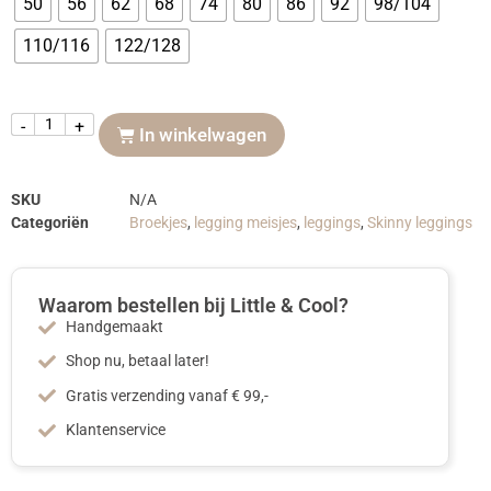
50
56
62
68
74
80
86
92
98/104
110/116
122/128
-
+
In winkelwagen
SKU
N/A
Categoriën
Broekjes
,
legging meisjes
,
leggings
,
Skinny leggings
Waarom bestellen bij Little & Cool?
Handgemaakt
Shop nu, betaal later!
Gratis verzending vanaf € 99,-
Klantenservice