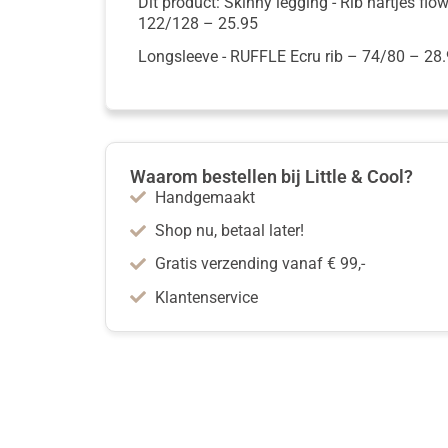
Dit product: Skinny legging - Rib hartjes flo
122/128
–
25.95
Longsleeve - RUFFLE Ecru rib
– 74/80
–
28.
Waarom bestellen bij Little & Cool?
Handgemaakt
Shop nu, betaal later!
Gratis verzending vanaf € 99,-
Klantenservice