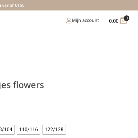
g vanaf €150
0
Mijn account
0.00
jes flowers
8/104
110/116
122/128