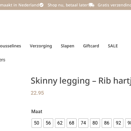
maakt in Nederland
Shop nu, betaal later!
Gratis verzendin
ousselines
Verzorging
Slapen
Giftcard
SALE
ers
Skinny legging – Rib hart
22.95
Maat
50
56
62
68
74
80
86
92
9