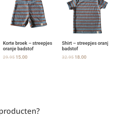
Korte broek – streepjes
Shirt – streepjes oranje
oranje badstof
badstof
29.95
15.00
32.95
18.00
 producten?