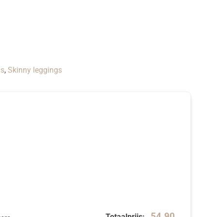
gs
,
Skinny leggings
54.90
Totaalprijs: