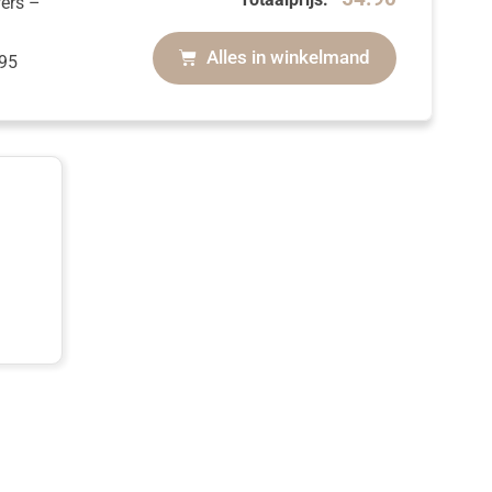
wers
–
Alles in winkelmand
95