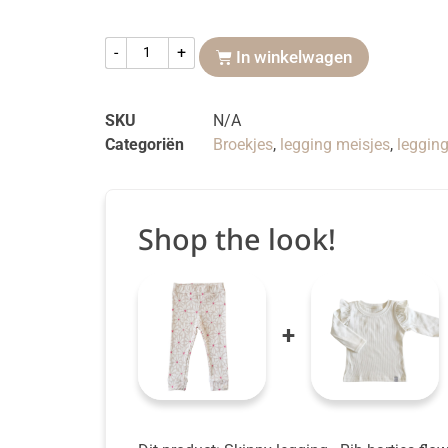
-
+
In winkelwagen
SKU
N/A
Categoriën
Broekjes
,
legging meisjes
,
leggin
Shop the look!
+