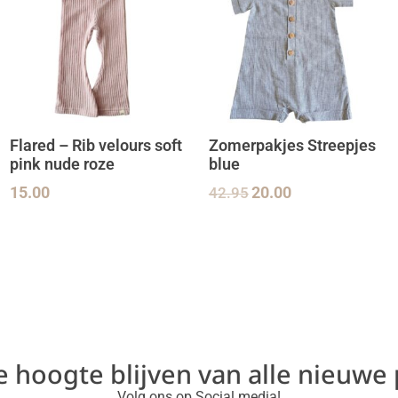
Flared – Rib velours soft
Zomerpakjes Streepjes
pink nude roze
blue
15.00
42.95
20.00
de hoogte blijven van alle nieuwe
Volg ons op Social media!