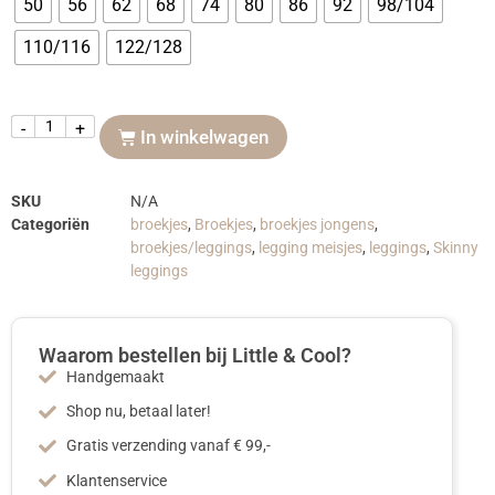
50
56
62
68
74
80
86
92
98/104
110/116
122/128
-
+
In winkelwagen
SKU
N/A
Categoriën
broekjes
,
Broekjes
,
broekjes jongens
,
broekjes/leggings
,
legging meisjes
,
leggings
,
Skinny
leggings
Waarom bestellen bij Little & Cool?
Handgemaakt
Shop nu, betaal later!
Gratis verzending vanaf € 99,-
Klantenservice