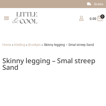
Gratis verzending vanaf €150
0
0.00
Home
»
Kleding
»
Broekjes
»
Skinny legging – Smal streep Sand
Skinny legging – Smal streep
Sand