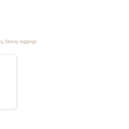
gs
,
Skinny leggings