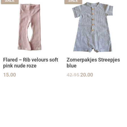
SALE
SALE
Flared – Rib velours soft
Zomerpakjes Streepjes
pink nude roze
blue
15.00
42.95
20.00