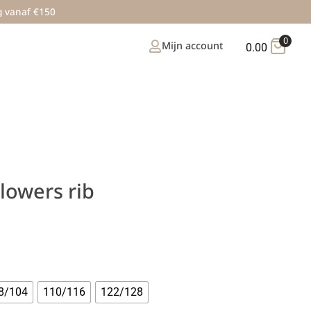
g vanaf €150
0
Mijn account
0.00
lowers rib
8/104
110/116
122/128