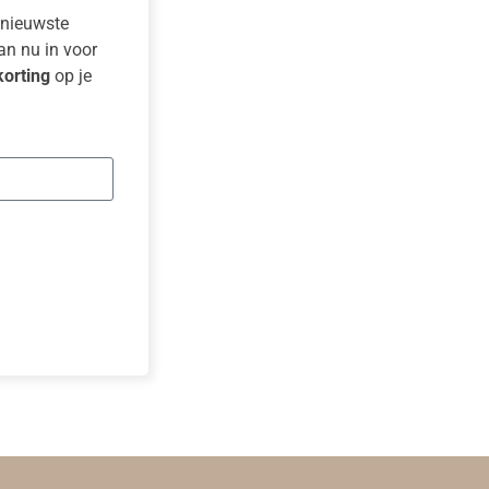
e nieuwste
dan nu in voor
orting
op je