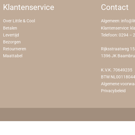
Klantenservice
Contact
Over Little & Cool
Algemeen:
info@li
Betalen
Klantenservice:
kl
Levertijd
Telefoon:
0294 – 
Bezorgen
Retourneren
Rijksstraatweg 1
Maattabel
1396 JK Baambr
K.V.K. 70649235
BTW NL0011804
Algemene voorwa
Privacybeleid