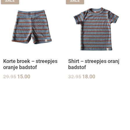
SALE
SALE
Korte broek – streepjes
Shirt – streepjes oranje
oranje badstof
badstof
29.95
15.00
32.95
18.00