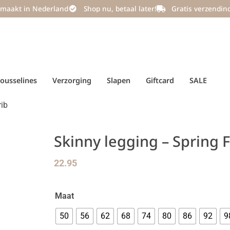
maakt in Nederland
Shop nu, betaal later!
Gratis verzendin
ousselines
Verzorging
Slapen
Giftcard
SALE
rib
Skinny legging – Spring F
22.95
Maat
50
56
62
68
74
80
86
92
9