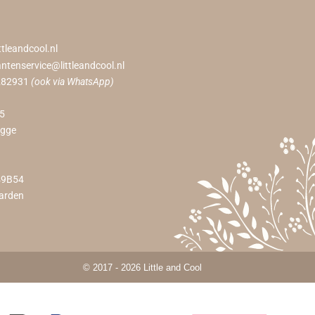
ttleandcool.nl
antenservice@littleandcool.nl
282931
(ook via WhatsApp)
55
ugge
49B54
arden
© 2017 - 2026 Little and Cool