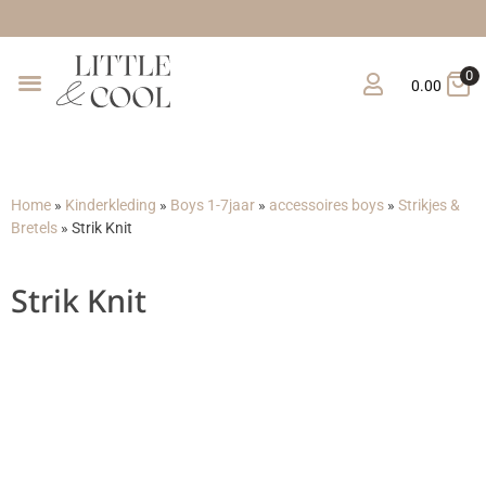
Gratis ve
0
0.00
Home
»
Kinderkleding
»
Boys 1-7jaar
»
accessoires boys
»
Strikjes &
Bretels
»
Strik Knit
Strik Knit